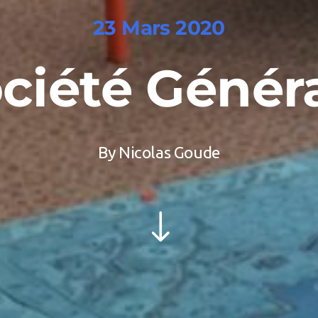
23 Mars 2020
ciété Génér
By
Nicolas Goude