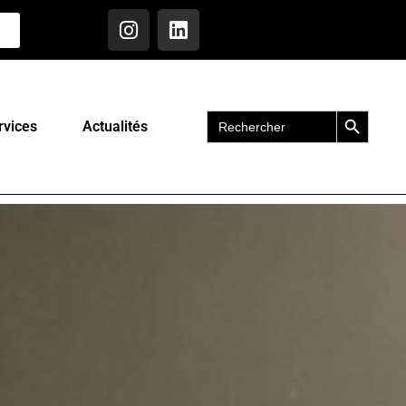
Search Button
Search
rvices
Actualités
for: