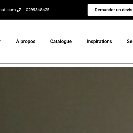
Demander un devis
mail.com
0299548425
r
À propos
Catalogue
Inspirations
Se