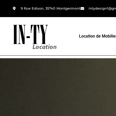
9 Rue Edison, 35740 Montgermont
intydesign1@g
Location de Mobilie