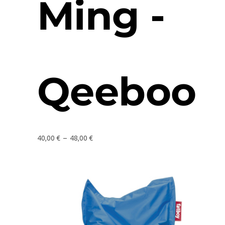
Ming -
Qeeboo
40,00
€
–
48,00
€