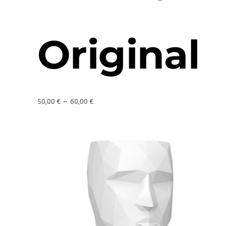
Original
50,00
€
–
60,00
€