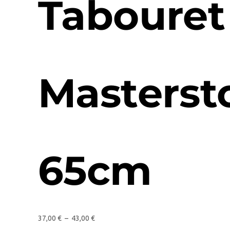
Tabouret
Masterst
65cm
37,00
€
–
43,00
€