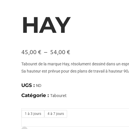
HAY
45,00
€
–
54,00
€
Tabouret de la marque Hay, résolument dessiné dans un esprit
Sa hauteur est prévue pour des plans de travail à hauteur 9
UGS :
ND
Catégorie :
Tabouret
1 à 3 jours
4 à 7 jours