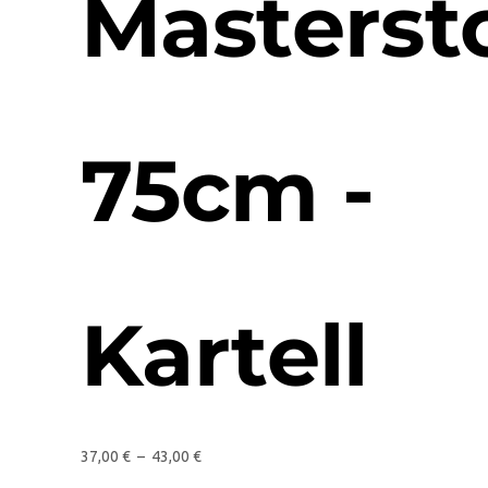
Masterst
75cm -
Kartell
37,00
€
–
43,00
€