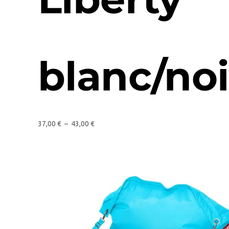
blanc/noi
37,00
€
–
43,00
€