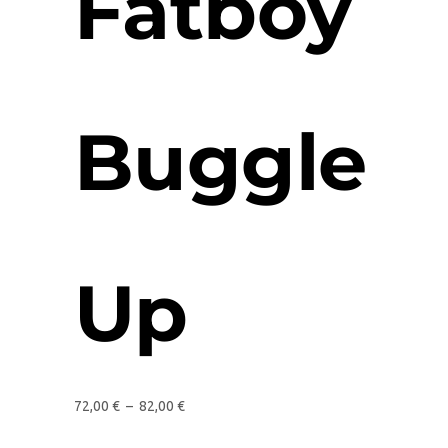
Fatboy
Buggle
Up
72,00
€
–
82,00
€