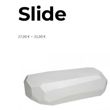
Slide
27,00
€
–
32,00
€