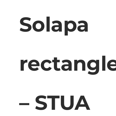
Solapa
rectangl
– STUA