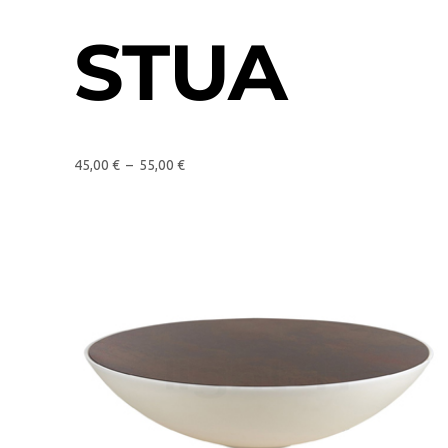
STUA
45,00
€
–
55,00
€