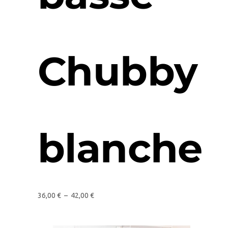
Chubby
blanche
36,00
€
–
42,00
€