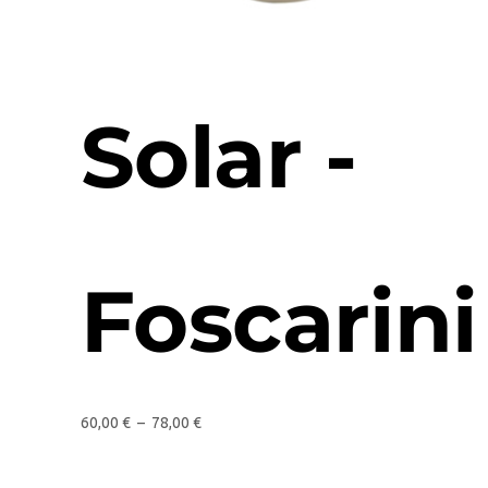
Solar -
Foscarini
60,00
€
–
78,00
€