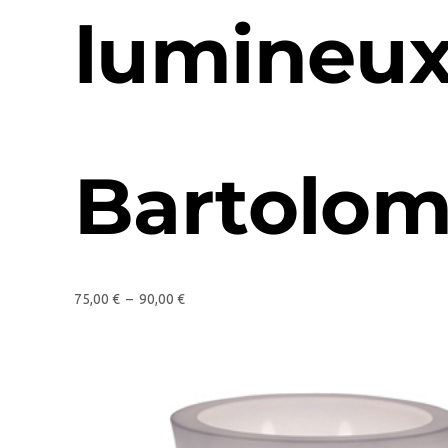
lumineux
Bartolo
75,00
€
–
90,00
€