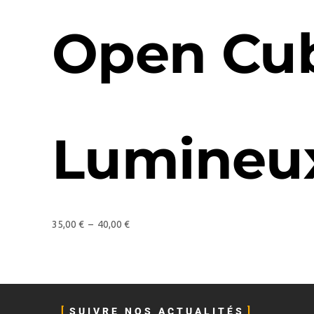
Open Cu
Lumineu
35,00
€
–
40,00
€
SUIVRE NOS ACTUALITÉS