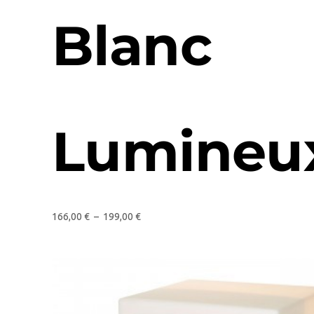
Blanc
Lumineu
166,00
€
–
199,00
€