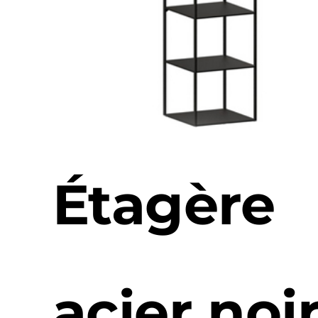
Étagère
acier noi