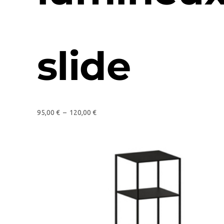
slide
95,00
€
–
120,00
€