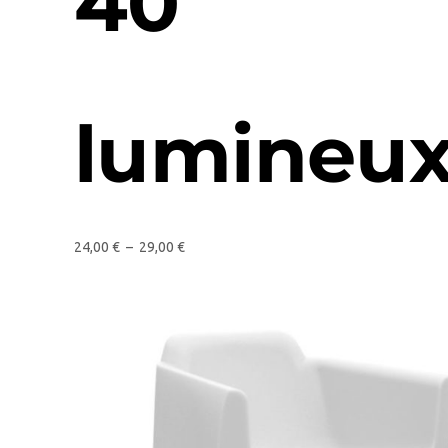
40
lumineu
24,00
€
–
29,00
€