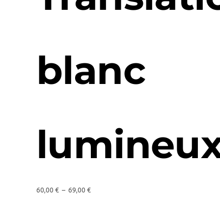
blanc
lumineu
60,00
€
–
69,00
€