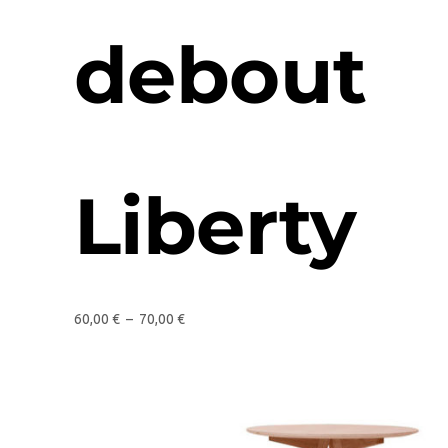
debout
Liberty
60,00
€
–
70,00
€