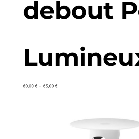
debout 
Lumineu
60,00
€
–
65,00
€