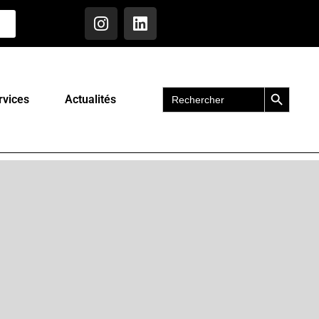
Search Button
Search
rvices
Actualités
for: