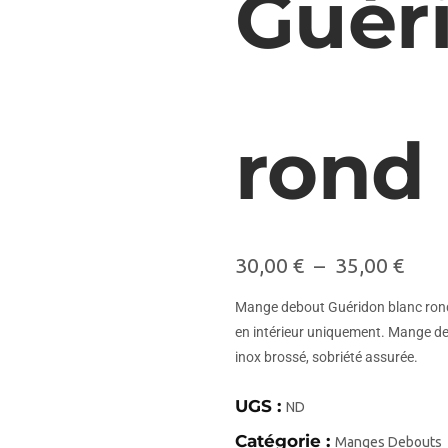
Guér
rond
30,00
€
–
35,00
€
Mange debout Guéridon blanc rond.
en intérieur uniquement. Mange deb
inox brossé, sobriété assurée.
UGS :
ND
Catégorie :
Manges Debouts