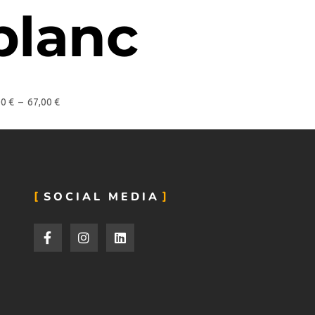
blanc
00
€
–
67,00
€
SOCIAL MEDIA