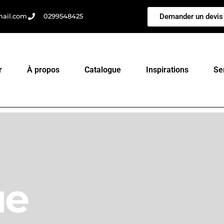
Demander un devis
mail.com
0299548425
r
À propos
Catalogue
Inspirations
Se
ue