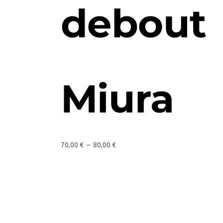
debout
Miura
70,00
€
–
80,00
€