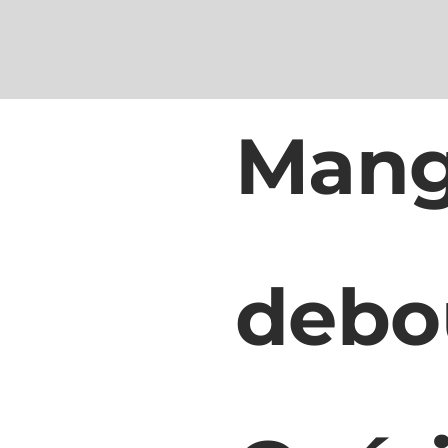
Man
debo