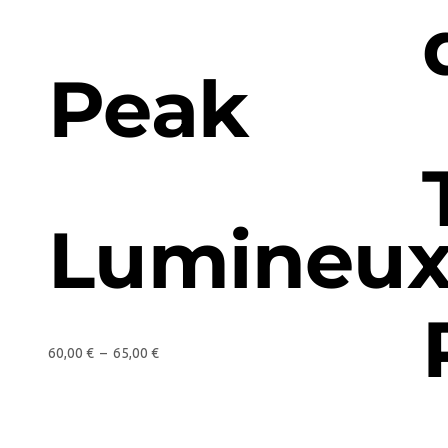
Peak
Lumineu
60,00
€
–
65,00
€