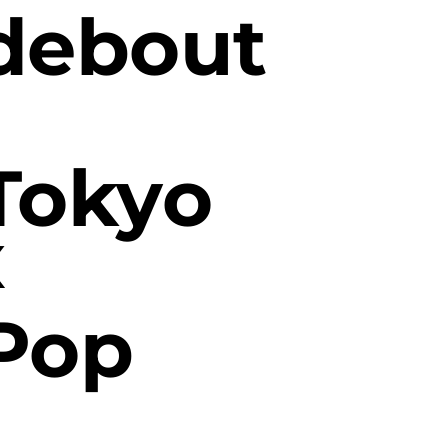
debout
Tokyo
x
Pop