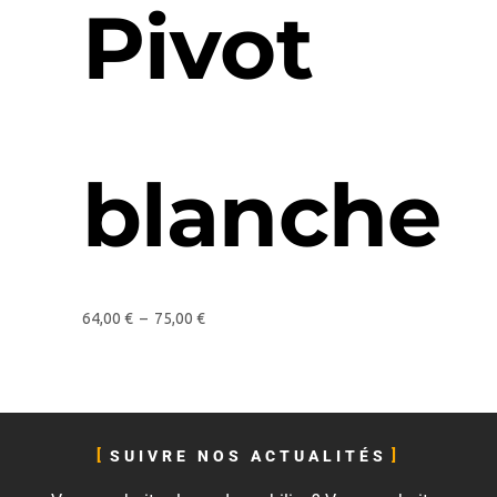
Pivot
blanche
64,00
€
–
75,00
€
SUIVRE NOS ACTUALITÉS