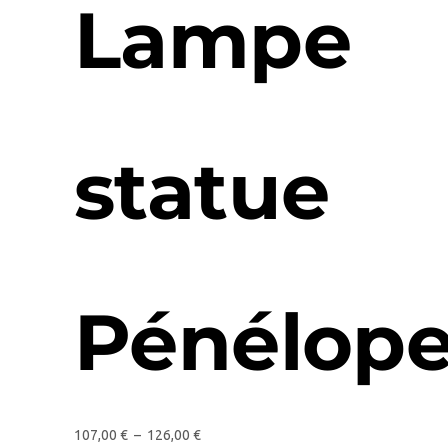
Lampe
statue
Pénélop
107,00
€
–
126,00
€