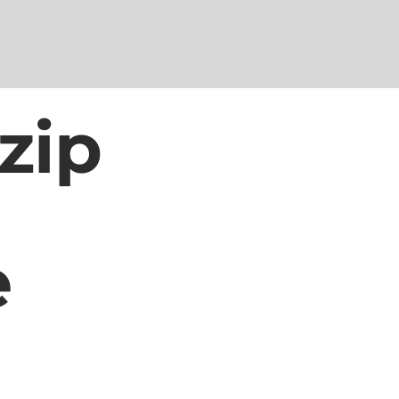
zip
e