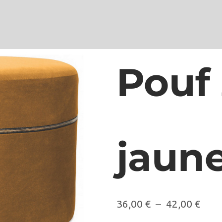
Pouf 
jaun
36,00
€
–
42,00
€