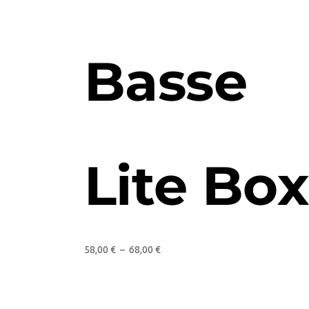
Basse
Lite Box
58,00
€
–
68,00
€