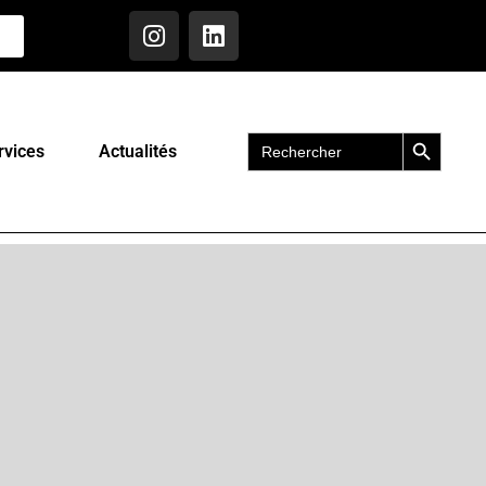
Search Button
Search
rvices
Actualités
for: