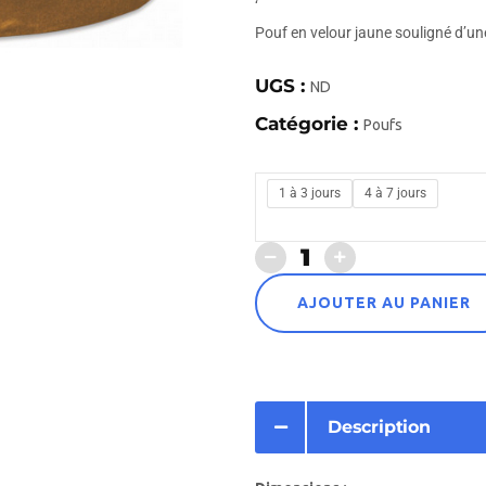
‘
Pouf en velour jaune souligné d’un
UGS :
ND
Catégorie :
Poufs
1 à 3 jours
4 à 7 jours
AJOUTER AU PANIER
Description