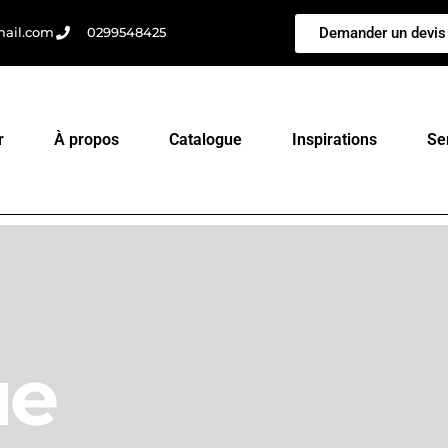
Demander un devis
mail.com
0299548425
r
À propos
Catalogue
Inspirations
Se
ue