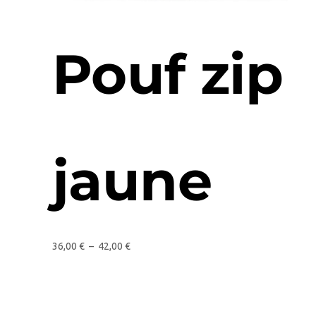
Pouf zip
jaune
36,00
€
–
42,00
€