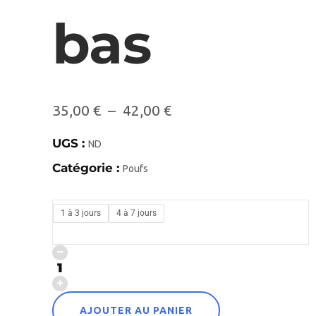
bas
35,00
€
–
42,00
€
UGS :
ND
Catégorie :
Poufs
1 à 3 jours
4 à 7 jours
AJOUTER AU PANIER