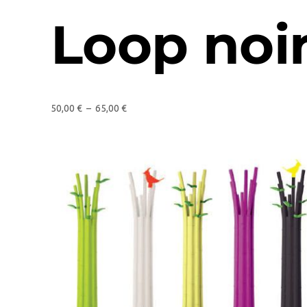
Loop noi
50,00
€
–
65,00
€