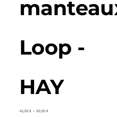
manteau
Loop -
HAY
45,00
€
–
60,00
€