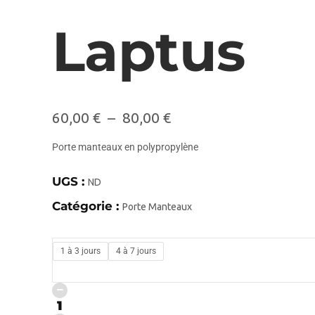
Laptus
60,00
€
–
80,00
€
Porte manteaux en polypropylène
UGS :
ND
Catégorie :
Porte Manteaux
1 à 3 jours
4 à 7 jours