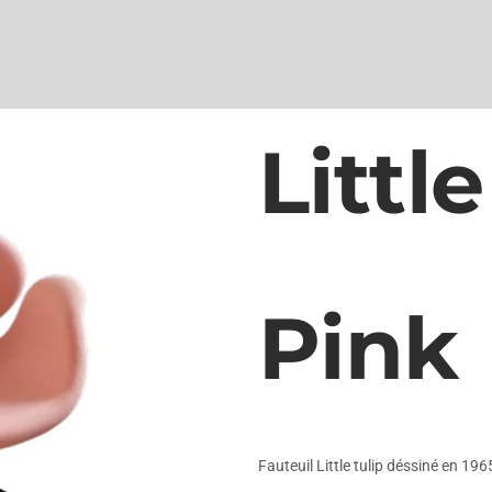
Little
Pink
Fauteuil Little tulip déssiné en 196