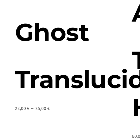
Ghost
Transluci
22,00
€
–
25,00
€
60,