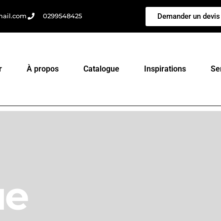
Demander un devis
mail.com
0299548425
r
À propos
Catalogue
Inspirations
Se
ue