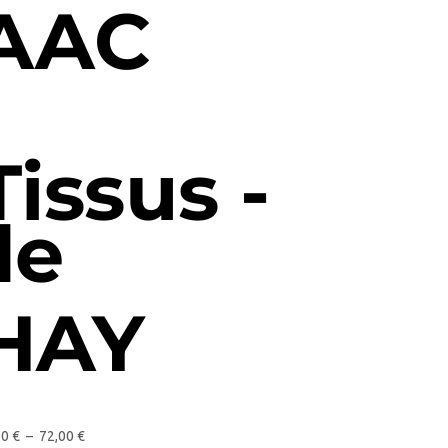
AAC
Tissus -
de
HAY
00
€
–
72,00
€