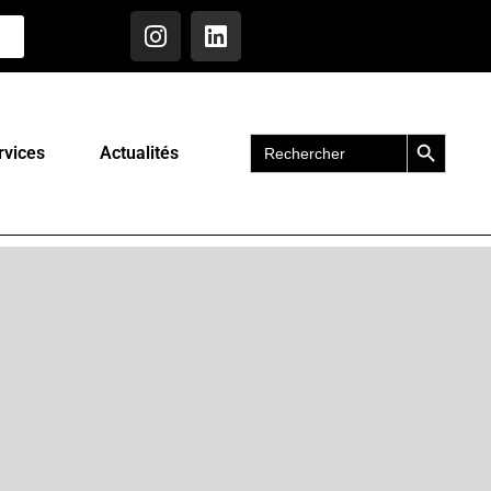
Search Button
Search
rvices
Actualités
for: