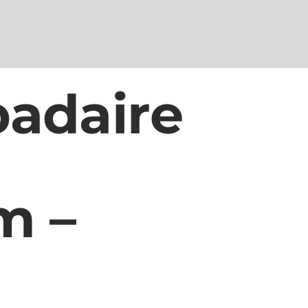
adaire
m –