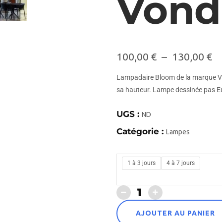
Von
100,00
€
–
130,00
€
Lampadaire Bloom de la marque Vo
sa hauteur. Lampe dessinée pas Eu
UGS :
ND
Catégorie :
Lampes
1 à 3 jours
4 à 7 jours
AJOUTER AU PANIER