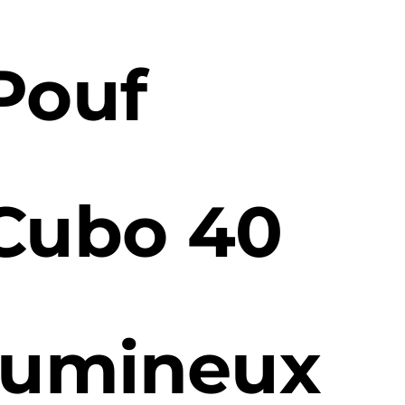
Pouf
Cubo 40
lumineux