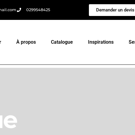
Demander un devis
mail.com
0299548425
r
À propos
Catalogue
Inspirations
Se
ue