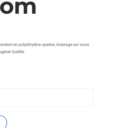
dom
ndom en polyéthylène opaline, éclairage sur toute
génie Quitllet.