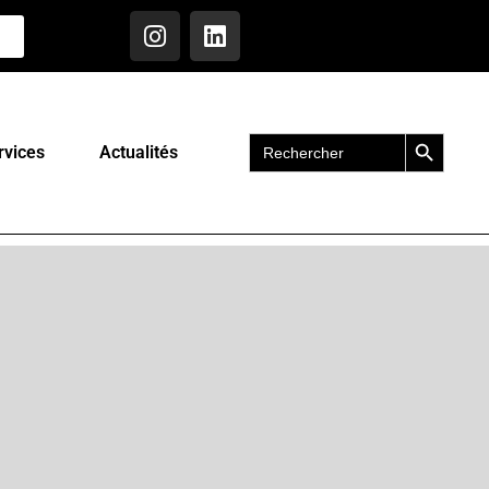
Search Button
Search
rvices
Actualités
for: