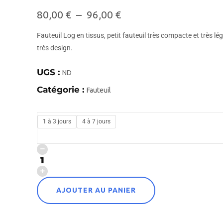
80,00
€
–
96,00
€
Fauteuil Log en tissus, petit fauteuil très compacte et très lég
très design.
UGS :
ND
Catégorie :
Fauteuil
1 à 3 jours
4 à 7 jours
AJOUTER AU PANIER