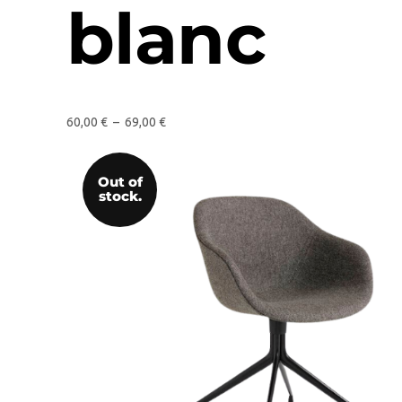
blanc
60,00
€
–
69,00
€
Out of
stock.