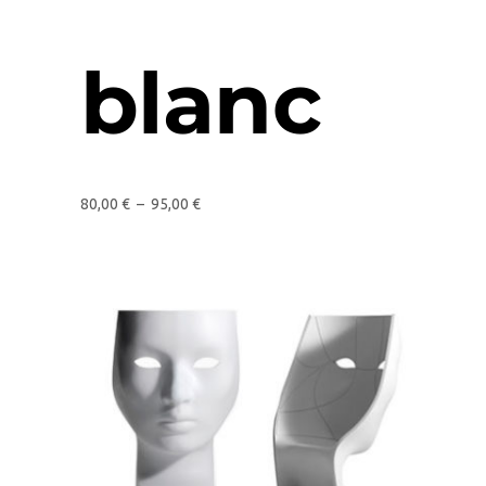
blanc
80,00
€
–
95,00
€