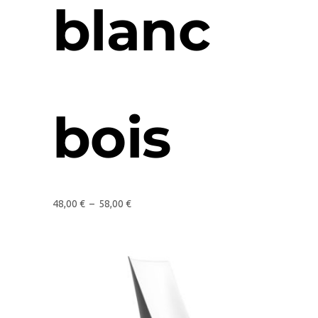
blanc
bois
48,00
€
–
58,00
€