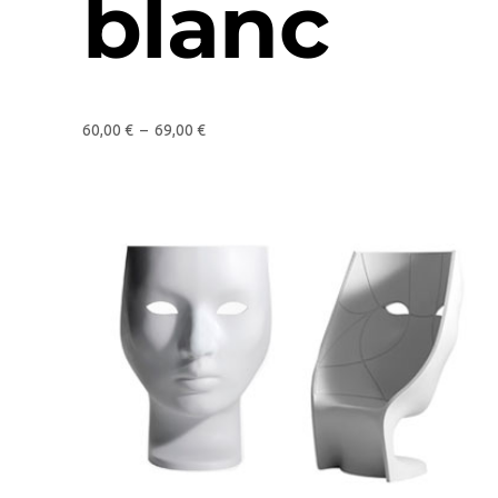
blanc
60,00
€
–
69,00
€