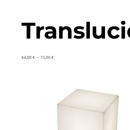
Transluc
64,00
€
–
75,00
€