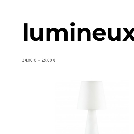
lumineu
24,00
€
–
29,00
€