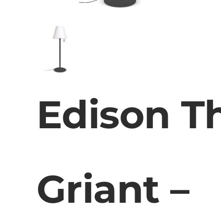
Edison T
Griant –