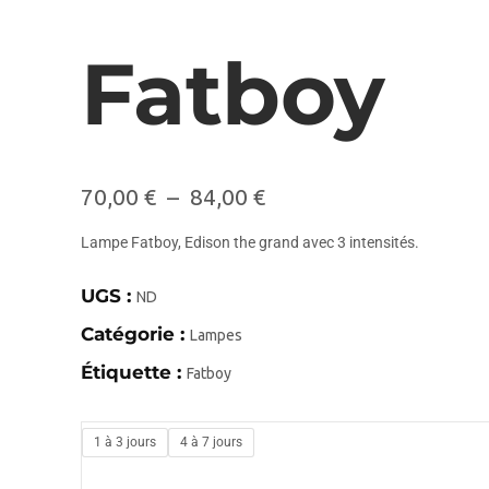
Fatboy
70,00
€
–
84,00
€
Lampe Fatboy, Edison the grand avec 3 intensités.
UGS :
ND
Catégorie :
Lampes
Étiquette :
Fatboy
1 à 3 jours
4 à 7 jours