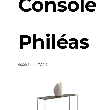
Console
Philéas
90,00
€
–
117,00
€