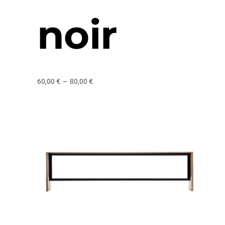
noir
60,00
€
–
80,00
€