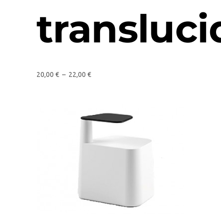
transluci
20,00
€
–
22,00
€