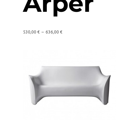
Arper
530,00
€
–
636,00
€