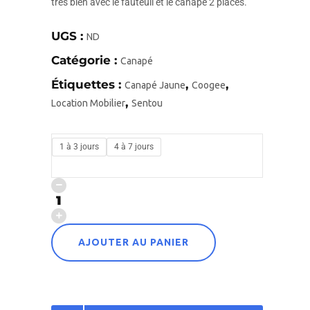
très bien avec le fauteuil et le canapé 2 places.
UGS :
ND
Catégorie :
Canapé
Étiquettes :
,
,
Canapé Jaune
Coogee
,
Location Mobilier
Sentou
1 à 3 jours
4 à 7 jours
AJOUTER AU PANIER