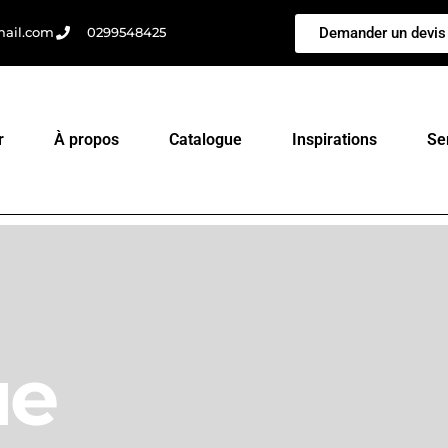
Demander un devis
mail.com
0299548425
r
À propos
Catalogue
Inspirations
Se
ue