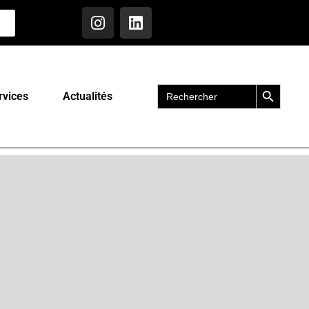
Search Button
Search
rvices
Actualités
for: