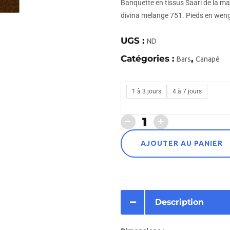
Banquette en tissus Saari de la ma
divina melange 751. Pieds en wen
UGS :
ND
Catégories :
,
Bars
Canapé
1 à 3 jours
4 à 7 jours
AJOUTER AU PANIER
Description