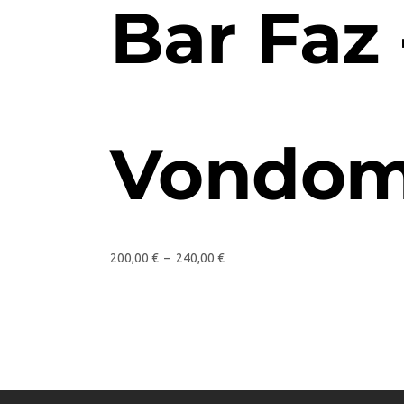
Bar Faz 
Vondo
200,00
€
–
240,00
€