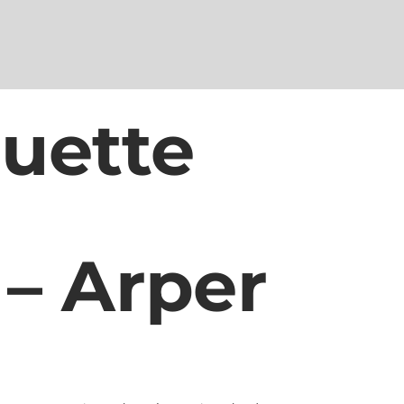
uette
 – Arper