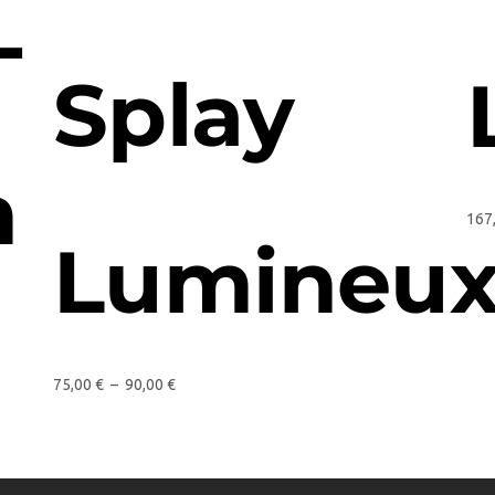
-
Splay
m
167
Lumineu
75,00
€
–
90,00
€