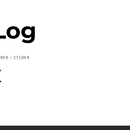
Log
,00
€
–
217,00
€
x