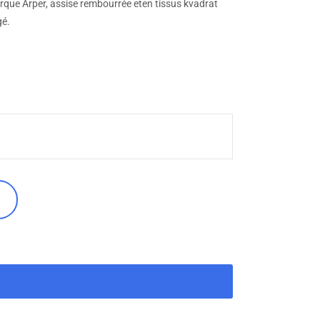
rque Arper, assise rembourrée eten tissus kvadrat
gé.