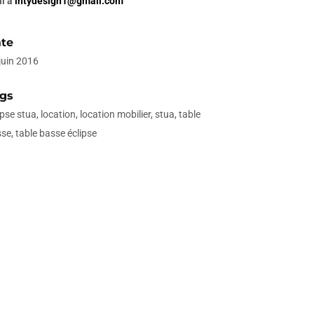
il à
intydesign1@gmail.com
te
juin 2016
gs
ipse stua, location, location mobilier, stua, table
se, table basse éclipse