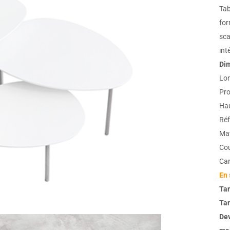
Tab
for
sca
int
Dim
Lon
Pro
Hau
Réf
Mat
Cou
Car
En 
Tar
Tar
Dev