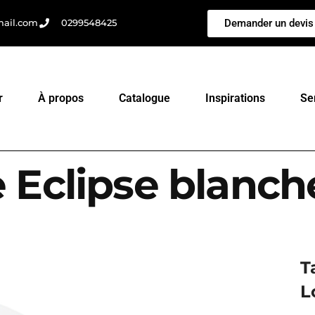
Demander un devis
mail.com
0299548425
r
À propos
Catalogue
Inspirations
Se
 Eclipse blanch
T
L