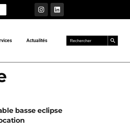
Search Button
Search
rvices
Actualités
for:
e
able basse eclipse
ocation