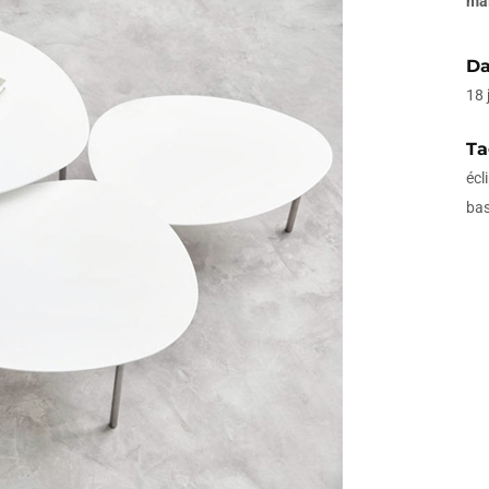
ma
Da
18 
Ta
écl
bas