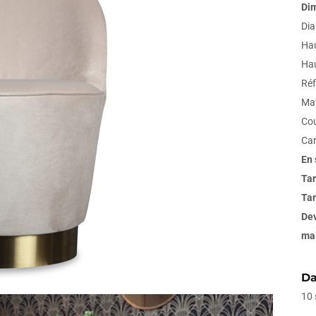
Dim
Dia
Hau
Hau
Réf
Mat
Cou
Car
En 
Tar
Tar
Dev
ma
Da
10