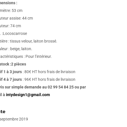
ensions :
mètre: 53 cm
teur assise: 44 cm
teur: 74 cm
. :Locoscarrose
ière : tissus velour, laiton brossé.
leur : beige, laiton.
actéristiques : Pour l’intérieur.
stock :2 pièces
if 1 à 3 jours
: 80€ HT hors frais de livraison
if 4 à 7 jours
: 96€ HT hors frais de livraison
is sur simple demande au 02 99 54 84 25 ou par
il à
intydesign1@gmail.com
te
 septembre 2019