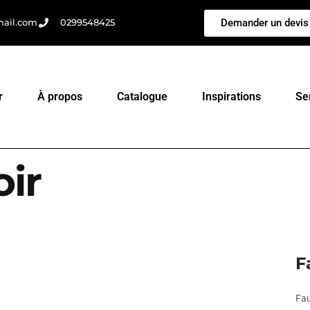
Demander un devis
mail.com
0299548425
r
À propos
Catalogue
Inspirations
Se
ir
F
Fau