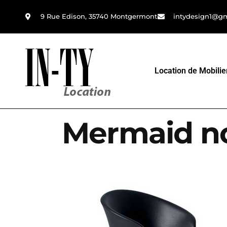
9 Rue Edison, 35740 Montgermont
intydesign1@g
Location de Mobilie
Mermaid no