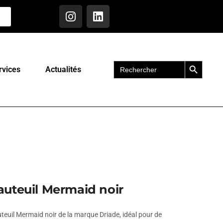
Search Button
Search
rvices
Actualités
for:
auteuil Mermaid noir
teuil Mermaid noir de la marque Driade, idéal pour de