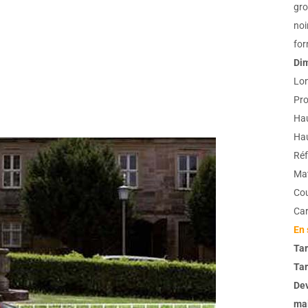
gro
noi
for
Dim
Lon
Pro
Hau
Hau
Ré
Mat
Cou
Car
En 
Tar
Tar
De
mai