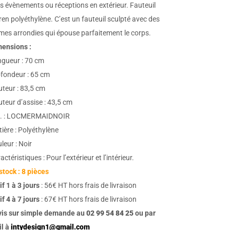
s évènements ou réceptions en extérieur. Fauteuil
ren polyéthylène. C’est un fauteuil sculpté avec des
mes arrondies qui épouse parfaitement le corps.
ensions :
gueur : 70 cm
fondeur : 65 cm
teur : 83,5 cm
teur d’assise : 43,5 cm
f. : LOCMERMAIDNOIR
ière : Polyéthylène
leur : Noir
actéristiques : Pour l’extérieur et l’intérieur.
stock : 8 pièces
if 1 à 3 jours
: 56€ HT hors frais de livraison
if 4 à 7 jours
: 67€ HT hors frais de livraison
vis sur simple demande au
02 99 54 84 25
ou par
l à
intydesign1@gmail.com