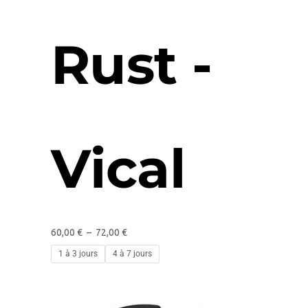
Rust -
Vical
60,00
€
–
72,00
€
1 à 3 jours
4 à 7 jours