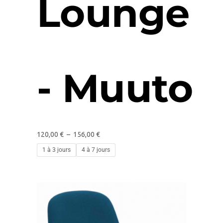
Lounge
- Muuto
120,00
€
–
156,00
€
1 à 3 jours
4 à 7 jours