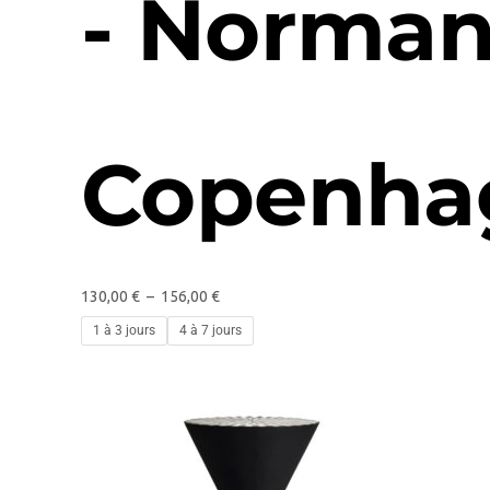
- Norma
Copenha
130,00
€
–
156,00
€
1 à 3 jours
4 à 7 jours