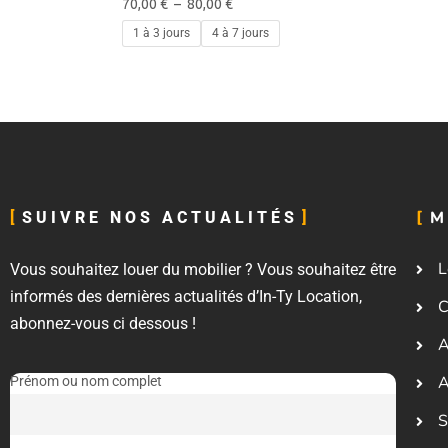
70,00
€
–
80,00
€
1 à 3 jours
4 à 7 jours
M
SUIVRE NOS ACTUALITÉS
L
Vous souhaitez louer du mobilier ? Vous souhaitez être
informés des dernières actualités d’In-Ty Location,
C
abonnez-vous ci dessous !
A
A
Prénom ou nom complet
S