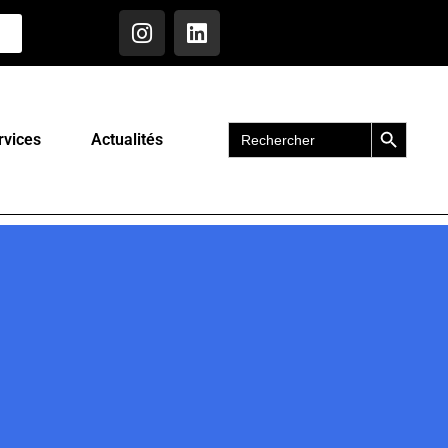
Search Button
Search
rvices
Actualités
for: