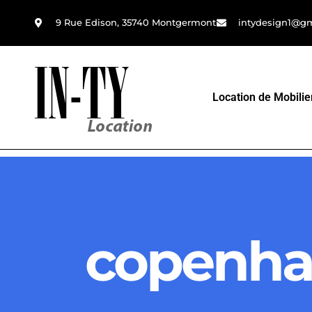
9 Rue Edison, 35740 Montgermont
intydesign1@g
Location de Mobilie
copenh