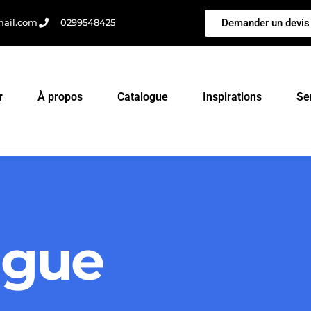
Demander un devis
mail.com
0299548425
r
À propos
Catalogue
Inspirations
Se
ague