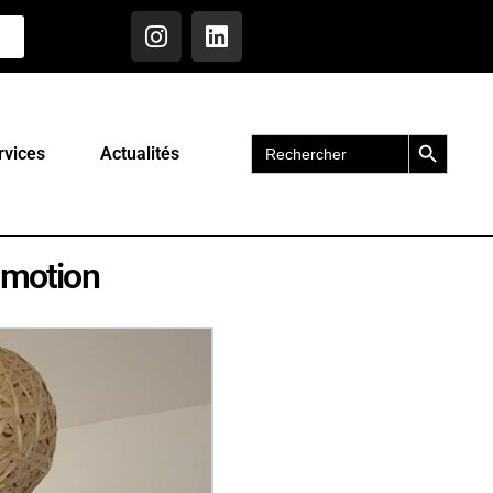
Search Button
Search
rvices
Actualités
for:
omotion